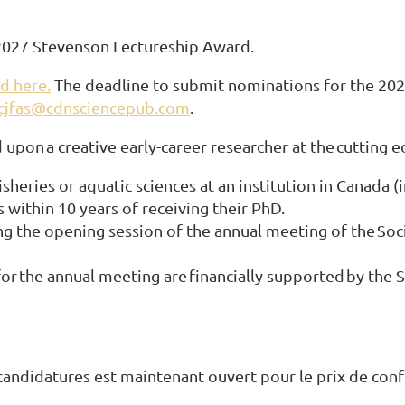
 2027 Stevenson Lectureship Award.
d here.
The deadline to submit nominations for the 202
cjfas@cdnsciencepub.com
.
 upon a creative early-career researcher at the cutting e
isheries or aquatic sciences at an institution in Canada 
s within 10 years of receiving their PhD.
ing the opening session of the annual meeting of the So
s for the annual meeting are financially supported by th
à candidatures est maintenant ouvert pour le prix de co