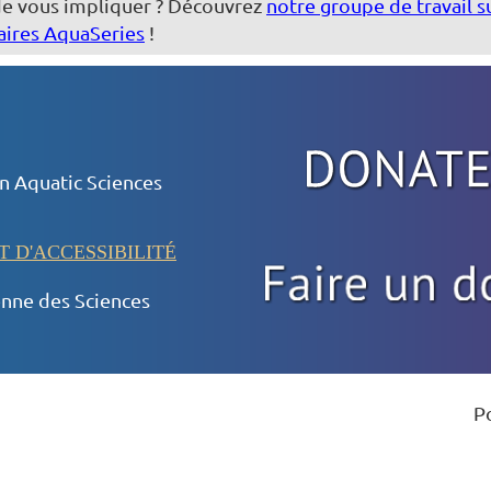
 de vous impliquer ? Découvrez
notre groupe de travail s
aires AquaSeries
!
 Aquatic Sciences
T D'ACCESSIBILITÉ
nne des Sciences
P