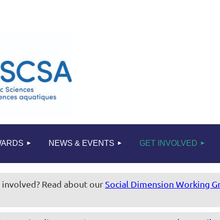
≡
WARDS
NEWS & EVENTS
GET INVOLVED
t involved? Read about our
Social Dimension Working G