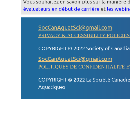
Vous souhaitez en savoir plus sur la manière
évaluateurs en début de carrière
et
les webin
SocCanAquatSci@gmail.com
PRIVACY & ACCESSIBILITY POLICIES
COPYRIGHT © 2022 Society of Canadian
SocCanAquatSci@gmail.com
POLITIQUES DE CONFIDENTIALITÉ E
COPYRIGHT © 2022 La Société Canadie
Aquatiques