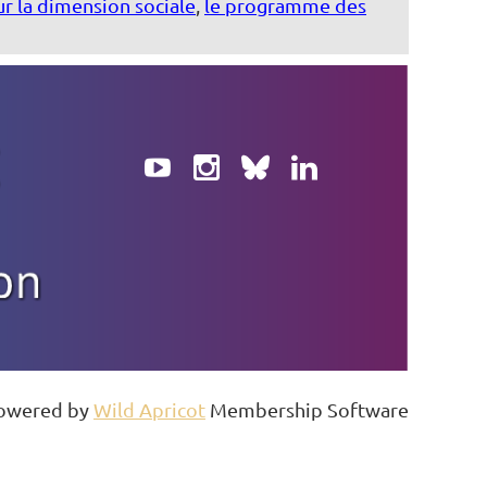
ur la dimension sociale
,
le programme des
owered by
Wild Apricot
Membership Software