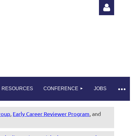
Log in
RESOURCES
CONFERENCE
JOBS
roup
,
Early Career Reviewer Program
, and