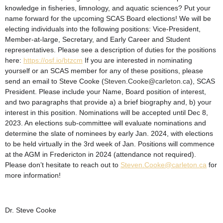
knowledge in fisheries, limnology, and aquatic sciences? Put your
name forward for the upcoming SCAS Board elections! We will be
electing individuals into the following positions: Vice-President,
Member-at-large, Secretary, and Early Career and Student
representatives. Please see a description of duties for the positions
here:
https://osf.io/btzcm
If you are interested in nominating
yourself or an SCAS member for any of these positions, please
send an email to Steve Cooke (
Steven.Cooke@carleton.ca
), SCAS
President. Please include your Name, Board position of interest,
and two paragraphs that provide a) a brief biography and, b) your
interest in this position. Nominations will be accepted until Dec 8,
2023. An elections sub-committee will evaluate nominations and
determine the slate of nominees by early Jan. 2024, with elections
to be held virtually in the 3rd week of Jan. Positions will commence
at the AGM in Fredericton in 2024 (attendance not required).
Please don’t hesitate to reach out to
Steven.Cooke@carleton.ca
for
more information!
Dr. Steve Cooke